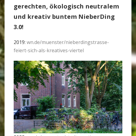
gerechten, öko­lo­gisch neu­tralem
und kreativ buntem Nie­ber­Ding
3.0!
2019:
wn.de/muenster/nieberdingstrasse-
feiert-sich-als-kreatives-viertel