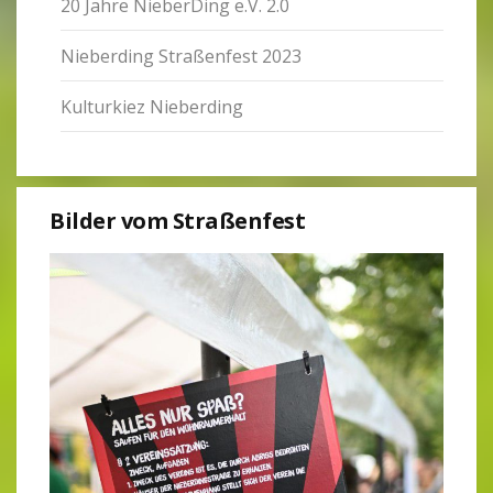
20 Jahre Nie­ber­Ding e.V. 2.0
Nie­ber­ding Stra­ßen­fest 2023
Kul­tur­kiez Nie­ber­ding
Bilder vom Stra­ßen­fest