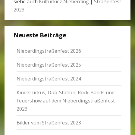
siehe auch
Kul­tur­kiez Nie­ber­ding
|
Stra­ßen­fest
2023
Neu­este Bei­träge
Nie­ber­ding­stra­ßen­fest 2026
Nie­ber­ding­stra­ßen­fest 2025
Nie­ber­ding­stra­ßen­fest 2024
Kin­der­zirkus, Dub-Sta­tion, Rock-Bands und
Feu­er­show auf dem Nie­ber­ding­stra­ßen­fest
2023
Bilder vom Stra­ßen­fest 2023