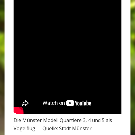
Die Münster Modell Quar­tiere 3, 4 und 5 als
Vogel­flug — Quelle: Stadt Münster