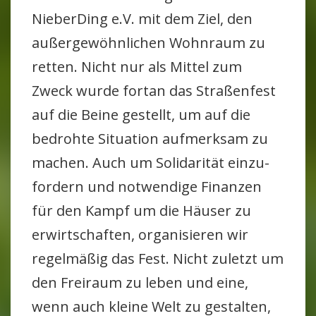
Nie­ber­Ding e.V. mit dem Ziel, den
außer­ge­wöhn­li­chen Wohn­raum zu
retten. Nicht nur als Mittel zum
Zweck wurde fortan das Stra­ßen­fest
auf die Beine gestellt, um auf die
bedrohte Situa­tion auf­merksam zu
machen. Auch um Soli­da­rität ein­zu­
for­dern und not­wen­dige Finanzen
für den Kampf um die Häuser zu
erwirt­schaften, orga­ni­sieren wir
regel­mäßig das Fest. Nicht zuletzt um
den Frei­raum zu leben und eine,
wenn auch kleine Welt zu gestalten,