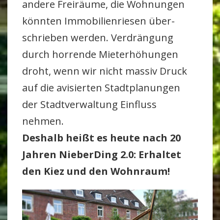
andere Frei­räume, die Woh­nungen
könnten Immo­bi­li­en­riesen über­
schrieben werden. Ver­drän­gung
durch hor­rende Miet­erhö­hungen
droht, wenn wir nicht massiv Druck
auf die avi­sierten Stadt­pla­nungen
der Stadt­ver­wal­tung Ein­fluss
nehmen.
Des­halb heißt es heute nach 20
Jahren Nie­ber­Ding 2.0: Erhaltet
den Kiez und den Wohn­raum!