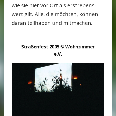
wie sie hier vor Ort als erstre­bens­
wert gilt. Alle, die möchten, können
daran teil­haben und mit­ma­chen.
Stra­ßen­fest 2005 © Wohn­zimmer
e.V.