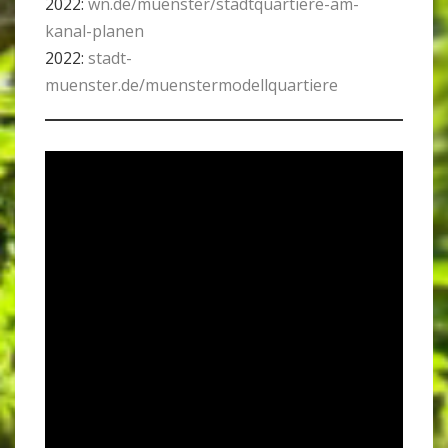
2022:
wn.de/muenster/stadtquartiere-am-
kanal-planen
2022:
stadt-
muenster.de/muenstermodellquartiere