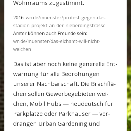
Wohn­raums zuge­stimmt.
2016:
wn.de/muenster/protest-gegen-das-
stadion-projekt-an-der-nieberdingstrasse
Ämter können auch Freunde sein:
wn.de/muenster/das-eichamt-will-nicht-
weichen
Das ist aber noch keine gene­relle Ent­
war­nung für alle Bedro­hungen
unserer Nach­bar­schaft. Die Brach­flä­
chen sollen Gewer­be­ge­bieten wei­
chen, Mobil Hubs — neu­deutsch für
Park­plätze oder Park­häuser — ver­
drängen Urban Gar­dening und