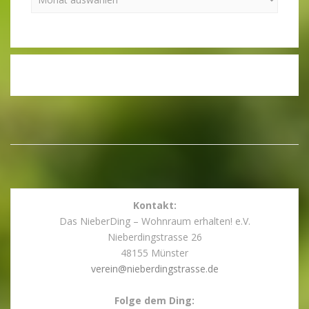
Kontakt:
Das NieberDing – Wohnraum erhalten! e.V.
Nieberdingstrasse 26
48155 Münster
verein@nieberdingstrasse.de
Folge dem Ding: