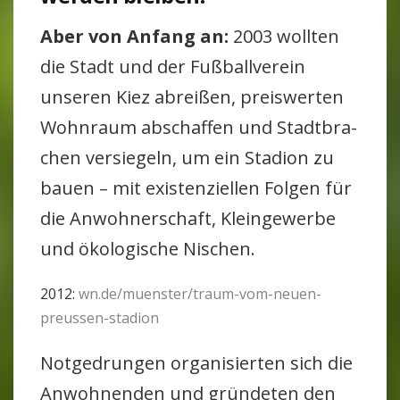
Aber von Anfang an:
2003 wollten
die Stadt und der Fuß­ball­verein
unseren Kiez abreißen, preis­werten
Wohn­raum abschaffen und Stadt­bra­
chen ver­sie­geln, um ein Sta­dion zu
bauen – mit exis­ten­zi­ellen Folgen für
die Anwoh­ner­schaft, Klein­ge­werbe
und öko­lo­gi­sche Nischen.
2012:
wn.de/muenster/traum-vom-neuen-
preussen-stadion
Not­ge­drungen orga­ni­sierten sich die
Anwoh­nenden und grün­deten den