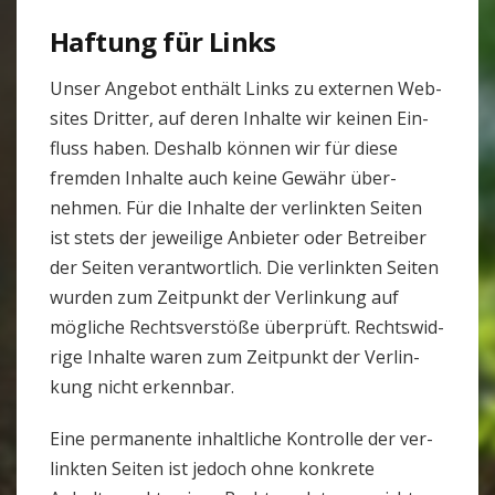
Haf­tung für Links
Unser Angebot ent­hält Links zu externen Web­
sites Dritter, auf deren Inhalte wir keinen Ein­
fluss haben. Des­halb können wir für diese
fremden Inhalte auch keine Gewähr über­
nehmen. Für die Inhalte der ver­linkten Seiten
ist stets der jewei­lige Anbieter oder Betreiber
der Seiten ver­ant­wort­lich. Die ver­linkten Seiten
wurden zum Zeit­punkt der Ver­lin­kung auf
mög­liche Rechts­ver­stöße über­prüft. Rechts­wid­
rige Inhalte waren zum Zeit­punkt der Ver­lin­
kung nicht erkennbar.
Eine per­ma­nente inhalt­liche Kon­trolle der ver­
linkten Seiten ist jedoch ohne kon­krete