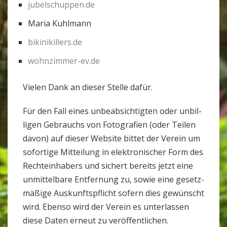
jubelschuppen.de
Maria Kuhl­mann
bikinikillers.de
wohnzimmer-ev.de
Vielen Dank an dieser Stelle dafür.
Für den Fall eines unbe­ab­sich­tigten oder unbil­
ligen Gebrauchs von Foto­gra­fien (oder Teilen
davon) auf dieser Web­site bittet der Verein um
sofor­tige Mit­tei­lung in elek­tro­ni­scher Form des
Rech­te­inha­bers und sichert bereits jetzt eine
unmit­tel­bare Ent­fer­nung zu, sowie eine gesetz­
mä­ßige Aus­kunfts­pflicht sofern dies gewünscht
wird. Ebenso wird der Verein es unter­lassen
diese Daten erneut zu ver­öf­fent­li­chen.