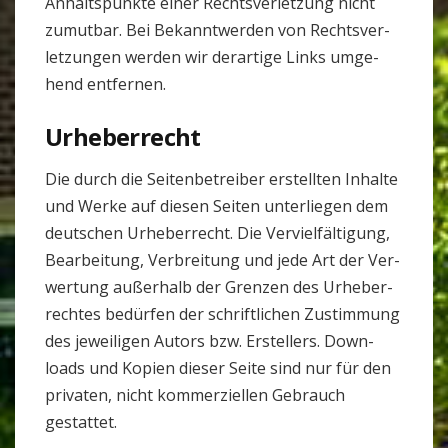
Anhalts­punkte einer Rechts­ver­let­zung nicht
zumutbar. Bei Bekannt­werden von Rechts­ver­
let­zungen werden wir der­ar­tige Links umge­
hend ent­fernen.
Urhe­ber­recht
Die durch die Sei­ten­be­treiber erstellten Inhalte
und Werke auf diesen Seiten unter­liegen dem
deut­schen Urhe­ber­recht. Die Ver­viel­fäl­ti­gung,
Bear­bei­tung, Ver­brei­tung und jede Art der Ver­
wer­tung außer­halb der Grenzen des Urhe­ber­
rechtes bedürfen der schrift­li­chen Zustim­mung
des jewei­ligen Autors bzw. Erstel­lers. Down­
loads und Kopien dieser Seite sind nur für den
pri­vaten, nicht kom­mer­zi­ellen Gebrauch
gestattet.