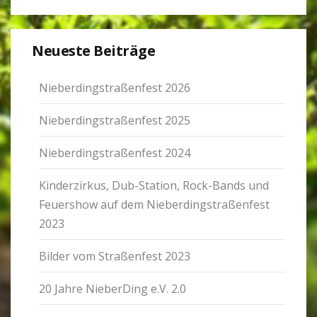
Neu­este Bei­träge
Nie­ber­ding­stra­ßen­fest 2026
Nie­ber­ding­stra­ßen­fest 2025
Nie­ber­ding­stra­ßen­fest 2024
Kin­der­zirkus, Dub-Sta­tion, Rock-Bands und
Feu­er­show auf dem Nie­ber­ding­stra­ßen­fest
2023
Bilder vom Stra­ßen­fest 2023
20 Jahre Nie­ber­Ding e.V. 2.0