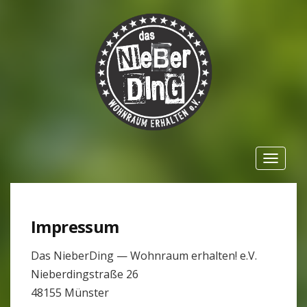
Toggle
navigat
Impressum
Das Nie­ber­Ding — Wohn­raum erhalten! e.V.
Nie­ber­ding­straße 26
48155 Münster