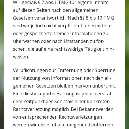
Wir gemäß § 7 Abs.1 TMG für eigene Inhalte
auf diesen Seiten nach den all­ge­meinen
Gesetzen ver­ant­wort­lich. Nach §§ 8 bis 10 TMG
sind wir jedoch nicht ver­pflichtet, über­mit­telte
oder gespei­cherte fremde Infor­ma­tionen zu
über­wa­chen oder nach Umständen zu for­
schen, die auf eine rechts­wid­rige Tätig­keit hin­
weisen.
Ver­pflich­tungen zur Ent­fer­nung oder Sper­rung
der Nut­zung von Infor­ma­tionen nach den all­
ge­meinen Gesetzen bleiben hiervon unbe­rührt.
Eine dies­be­züg­liche Haf­tung ist jedoch erst ab
dem Zeit­punkt der Kenntnis einer kon­kreten
Rechts­ver­let­zung mög­lich. Bei Bekannt­werden
von ent­spre­chenden Rechts­ver­let­zungen
werden wir diese Inhalte umge­hend ent­fernen.