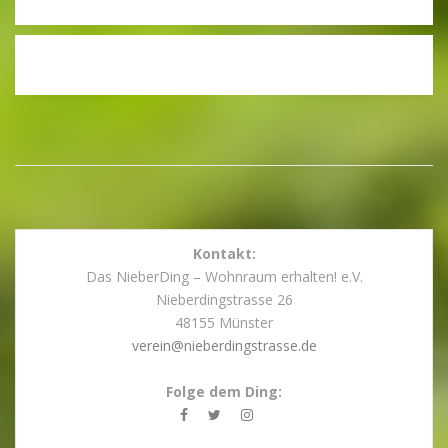
Kontakt:
Das NieberDing – Wohnraum erhalten! e.V.
Nieberdingstrasse 26
48155 Münster
verein@nieberdingstrasse.de
Folge dem Ding: