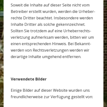
Soweit die Inhalte auf dieser Seite nicht vom
Betreiber erstellt wurden, werden die Urhe­ber­
rechte Dritter beachtet. Ins­be­son­dere werden
Inhalte Dritter als solche gekenn­zeichnet.
Sollten Sie trotzdem auf eine Urhe­ber­rechts­
ver­let­zung auf­merksam werden, bitten wir um
einen ent­spre­chenden Hin­weis. Bei Bekannt­
werden von Rechts­ver­let­zungen werden wir
der­ar­tige Inhalte umge­hend ent­fernen.
Ver­wen­dete Bilder
Einige Bilder auf dieser Web­site wurden uns
freund­li­cher­weise zur Ver­fü­gung gestellt von: