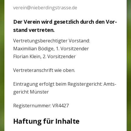
verein@nieberdingstrasse.de
Der Verein wird gesetz­lich durch den Vor­
stand ver­treten.
Ver­tre­tungs­be­rech­tigter Vor­stand:
Maxi­mi­lian Bödige, 1. Vor­sit­zender
Flo­rian Klein, 2. Vor­sit­zender
Ver­tre­ter­an­schrift wie oben.
Ein­tra­gung erfolgt beim Regis­ter­ge­richt: Amts­
ge­richt Münster
Regis­ter­nummer: VR4427
Haf­tung für Inhalte