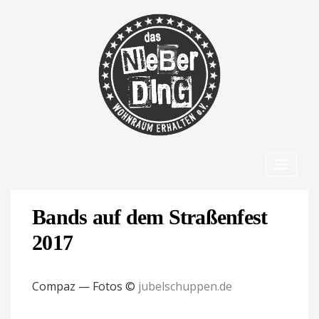
Toggle
navigat
Bands auf dem Stra­ßen­fest 
2017 
Compaz — Fotos ©
jubelschuppen.de