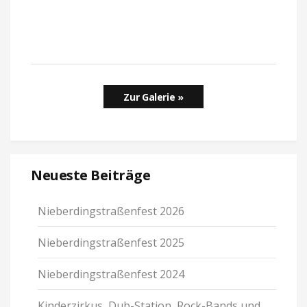
Zur Galerie »
Neu­este Bei­träge
Nie­ber­ding­stra­ßen­fest 2026
Nie­ber­ding­stra­ßen­fest 2025
Nie­ber­ding­stra­ßen­fest 2024
Kin­der­zirkus, Dub-Sta­tion, Rock-Bands und