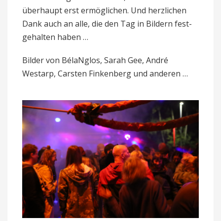
über­haupt erst ermög­li­chen. Und herz­li­chen
Dank auch an alle, die den Tag in Bil­dern fest­
ge­halten haben …
Bilder von BélaNglos, Sarah Gee, André
Westarp, Carsten Fin­ken­berg und anderen …