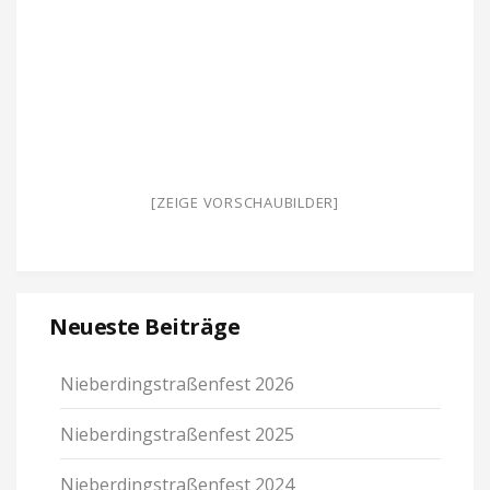
[ZEIGE VOR­SCHAU­BILDER]
Neu­este Bei­träge
Nie­ber­ding­stra­ßen­fest 2026
Nie­ber­ding­stra­ßen­fest 2025
Nie­ber­ding­stra­ßen­fest 2024