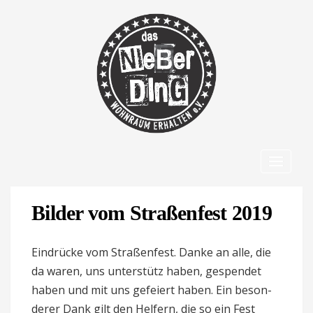
Toggle
navigat
Bilder vom Stra­ßen­fest 2019 
Ein­drücke vom Stra­ßen­fest. Danke an alle, die
da waren, uns unter­stütz haben, gespendet
haben und mit uns gefeiert haben. Ein beson­
derer Dank gilt den Hel­fern, die so ein Fest